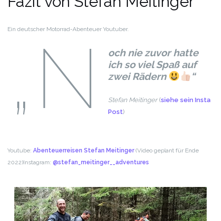
Fazit von Stefan Meitinger
Ein deutscher Motorrad-Abenteuer Youtuber.
„N
och nie zuvor hatte
ich so viel Spaß auf
zwei Rädern
“
Stefan Meitinger
(
siehe sein Insta
Post
)
Youtube:
Abenteuerreisen Stefan Meitinger
(Video geplant für Ende
2022)
Instagram:
@stefan_meitinger__adventures