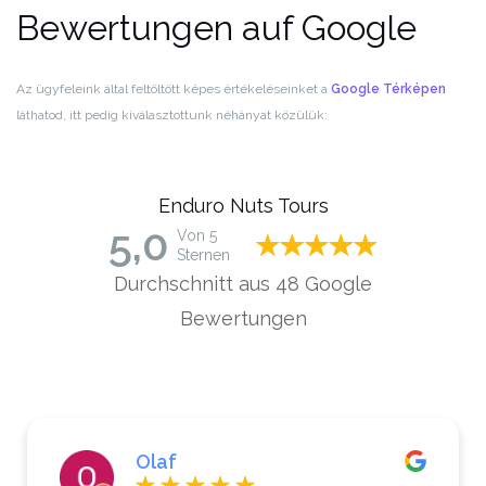
Bewertungen auf Google
Az ügyfeleink által feltöltött képes értékeléseinket a
Google Térképen
láthatod, itt pedig kiválasztottunk néhányat közülük:
Enduro Nuts Tours
5,0
Von 5
Sternen
Durchschnitt aus 48 Google
Bewertungen
Claudia Marchlewski