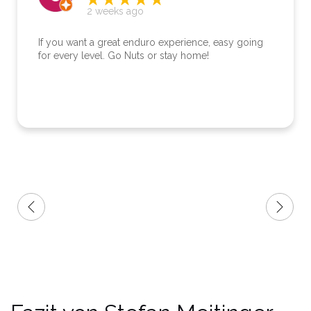
4 months ago
Wir waren als Paar für drei Enduro-Tage
angemeldet. Ergonomisch lag das Offroad-
Training für mich schließlich doch nicht drin. Also
bin ich mit meiner GS auf Asphalt gefahren, mit
gleichem Ziel wie die Enduro-Jungs. Abends
Treffpunkt im Hotel mit erstklassigem Essen,
Whirlpool und Sauna. So hatten die Enduro-Jungs
und ich ebenso unseren Spaß. Er ist ein
sympathischer Kumpel und zeigte viel
Verständnis. Ich kann die Enduro-Nuts bestens
weiterempfehlen - auch wenn ich nur halb mit
dabei war.