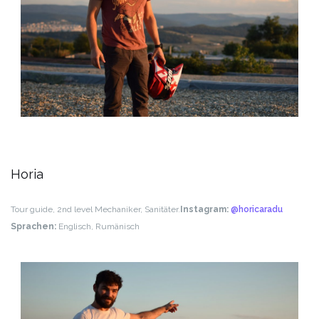
Horia
Tour guide, 2nd level Mechaniker, Sanitäter.
Instagram:
@horicaradu
Sprachen:
Englisch, Rumänisch