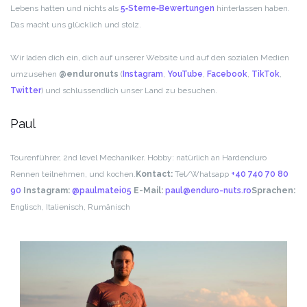
Lebens hatten und nichts als
5‑Sterne‑Bewertungen
hinterlassen haben.
Das macht uns glücklich und stolz.
Wir laden dich ein, dich auf unserer Website und auf den sozialen Medien
umzusehen
@enduronuts
(
Instagram
,
YouTube
,
Facebook
,
TikTok
,
Twitter
) und schlussendlich unser Land zu besuchen.
Paul
Tourenführer, 2nd level Mechaniker. Hobby: natürlich an Hardenduro
Rennen teilnehmen, und kochen.
Kontact:
Tel/Whatsapp
+40 740 70 80
90
Instagram:
@paulmatei05
E-Mail:
paul@enduro-nuts.ro
Sprachen:
Englisch, Italienisch, Rumänisch