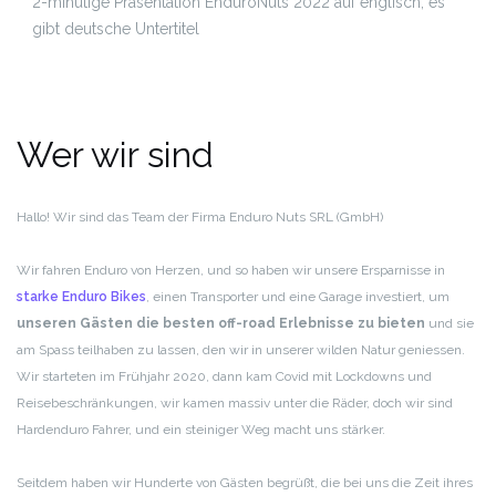
2-minütige Präsentation EnduroNuts 2022 auf englisch, es
gibt deutsche Untertitel
Wer wir sind
Hallo! Wir sind das Team der Firma Enduro Nuts SRL (GmbH)
Wir fahren Enduro von Herzen, und so haben wir unsere Ersparnisse in
starke Enduro Bikes
, einen Transporter und eine Garage investiert, um
unseren Gästen die besten off-road Erlebnisse zu bieten
und sie
am Spass teilhaben zu lassen, den wir in unserer wilden Natur geniessen.
Wir starteten im Frühjahr 2020, dann kam Covid mit Lockdowns und
Reisebeschränkungen, wir kamen massiv unter die Räder, doch wir sind
Hardenduro Fahrer, und ein steiniger Weg macht uns stärker.
Seitdem haben wir Hunderte von Gästen begrüßt, die bei uns die Zeit ihres