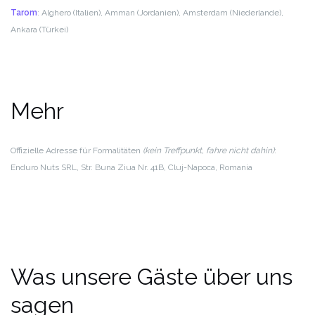
Tarom
: Alghero (Italien), Amman (Jordanien), Amsterdam (Niederlande),
Ankara (Türkei)
Mehr
Offizielle Adresse für Formalitäten
(kein Treffpunkt, fahre nicht dahin)
:
Enduro Nuts SRL, Str. Buna Ziua Nr. 41B, Cluj-Napoca, Romania
Was unsere Gäste über uns
sagen