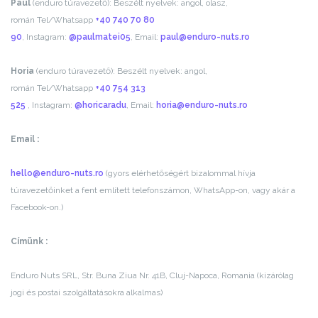
Paul
(enduro túravezető):
Beszélt nyelvek: angol, olasz,
román
Tel/Whatsapp
+40 740 70 80
90
,
Instagram:
@paulmatei05
,
Email:
paul@enduro-nuts.ro
Horia
(enduro túravezető):
Beszélt nyelvek: angol,
román
Tel/Whatsapp
+40 754 313
525
,
Instagram:
@horicaradu
,
Email:
horia@enduro-nuts.ro
Email :
hello@enduro-nuts.ro
(gyors elérhetőségért bizalommal hívja
túravezetőinket a fent említett telefonszámon, WhatsApp-on, vagy akár a
Facebook-on.)
Címünk :
Enduro Nuts SRL, Str. Buna Ziua Nr. 41B, Cluj-Napoca, Romania (kizárólag
jogi és postai szolgáltatásokra alkalmas)