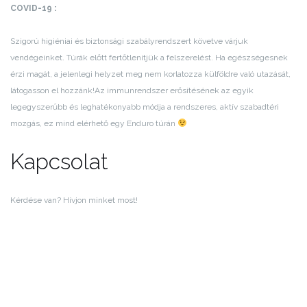
COVID-19 :
Szigorú higiéniai és biztonsági szabályrendszert követve várjuk
vendégeinket. Túrák előtt fertőtlenítjük a felszerelést. Ha egészségesnek
érzi magát, a jelenlegi helyzet meg nem korlatozza külföldre való utazását,
látogasson el hozzánk!
Az immunrendszer erősítésének az egyik
legegyszerűbb és leghatékonyabb módja a rendszeres, aktív szabadtéri
mozgás, ez mind elérhető egy Enduro túrán
Kapcsolat
Kérdése van? Hívjon minket most!