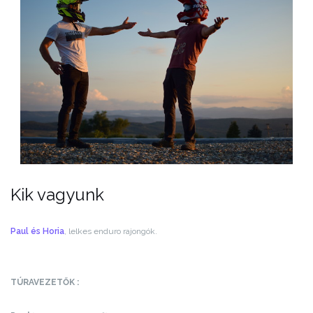
Kik vagyunk
Paul és Horia
, lelkes enduro rajongók.
TÚRAVEZETŐK :