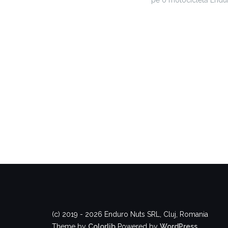
pe o motocicletă End
(c) 2019 - 2026 Enduro Nuts SRL, Cluj, Romania
Theme by
Colorlib
Powered by
WordPress