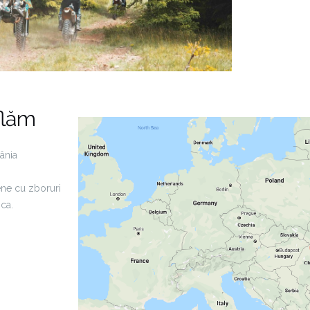
flăm
ânia
ene cu zboruri
ca.