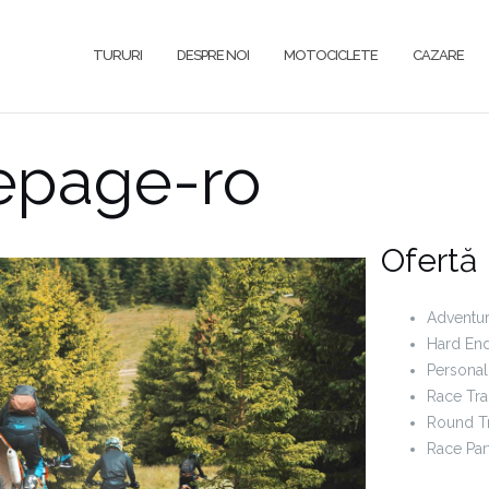
TURURI
DESPRE NOI
MOTOCICLETE
CAZARE
page-ro
Ofertă
Adventur
Hard En
Personal
Race Tra
Round T
Race Part