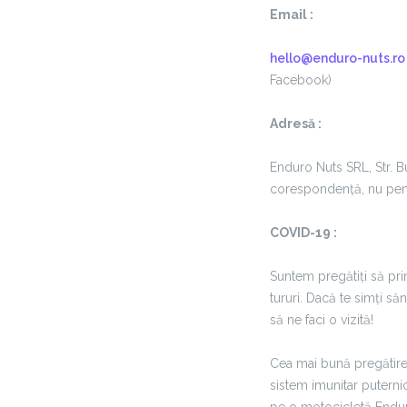
Email :
hello@enduro-nuts.ro
Facebook)
Adresă :
Enduro Nuts SRL, Str. B
corespondență, nu pent
COVID-19 :
Suntem pregătiți să pri
tururi. Dacă te simți săn
să ne faci o vizită!
Cea mai bună pregătire 
sistem imunitar puterni