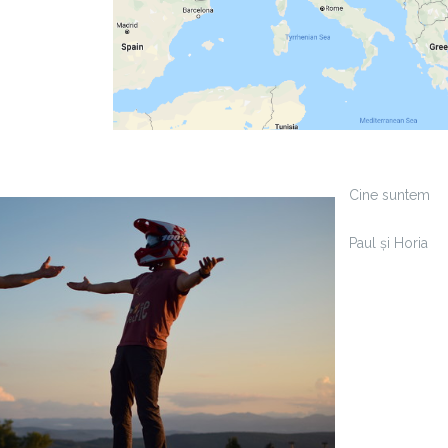
Cine suntem
Paul și Horia