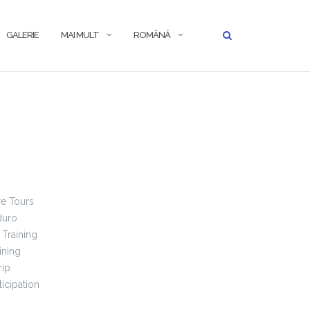
GALERIE
MAI MULT
ROMÂNĂ
e Tours
duro
 Training
ining
rip
icipation