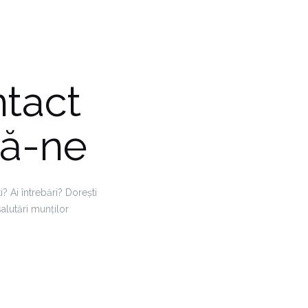
tact
ă-ne
ti? Ai întrebări? Dorești
salutări munților