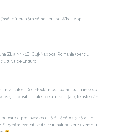
(însă te încurajăm să ne scrii pe WhatsApp,
una Ziua Nr. 41B, Cluj-Napoca, Romania (pentru
ru turul de Enduro)
mim vizitatori. Dezinfectăm echipamentul înainte de
ătos și ai posibilitatatea de a intra în țară, te așteptăm
pe care o poți avea este să fii sănătos și să ai un
c. Sugerăm exercițiile fizice în natură, spre exemplu