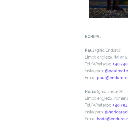
ECHIPA :
Paul
(ghid Enduro):
Limbi: engleză, italian
Tel/Whatsapp
+40 740
Instagram:
@paulmate
Email:
paul@enduro-nu
Horia
(ghid Enduro):
Limbi: engleză, român
Tel/Whatsapp
+40 754
Instagram:
@horicarad
Email:
horia@enduro-n