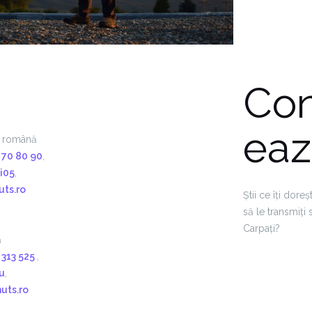
Con
eaz
ă, română
 70 80 90
,
i05
,
ts.ro
Știi ce îți doreș
să le transmiți 
Carpați?
ă
 313 525
,
u
,
uts.ro