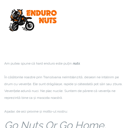
Am putea spune că hard enduro este puțin
nuts
.
În călătoriile noastre prin Transilvania neîmblânzită, deseori ne întâlnim pe
drum cu veverițe. Ele sunt drăgălașe, rapide și câteodată pot sări sau zbura.
Veverițele adună nuci. Ne plac nucile. Suntem de părere că veverița ne
reprezintă bine ca și mascota noastră.
Așadar, de aici provine și motto-ul nostru:
Go Nuts Or Go Home.