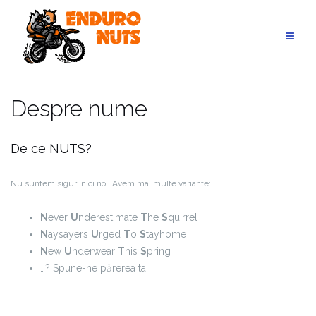
Skip
to
content
Despre nume
De ce NUTS?
Nu suntem siguri nici noi. Avem mai multe variante:
N
ever
U
nderestimate
T
he
S
quirrel
N
aysayers
U
rged
T
o
S
tayhome
N
ew
U
nderwear
T
his
S
pring
…? Spune-ne părerea ta!