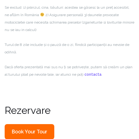
Se exclud: 1) prânzul, cina, băuturi: acestea se găsesc la un preț accesibil,
ne aflăm în România
2) Asigurare personală 3) daunele provocate
motocicletei care necesita schimarea pieselor (zgarieturile si loviturile minore
nu se iau in calcul)
Turul de 8 zile include și o pauză de o zi, fiindcă participanții au nevoie de
odihnă.
Dacă oferta prezentată mai sus nu ți se potrivește, putem să creăm un plan
al turului pliat pe nevoile tale, iar atunci ne poți
contacta
.
Rezervare
Book Your Tour