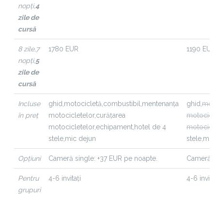
nopți,
4
zile de
cursă
8 zile,
7
1780 EUR
1190 EUR
nopți,
5
zile de
cursă
Incluse
ghid,
motocicletă,
combustibil,
mentenanța
ghid,
moto
în preț
motocicletelor,
curățarea
motocicle
motocicletelor,
echipament,
hotel de 4
motocicle
stele,
mic dejun
stele,
mic 
Opțiuni
Cameră single: +37 EUR pe noapte.
Cameră si
Pentru
4-6 invitați
4-6 invitaț
grupuri