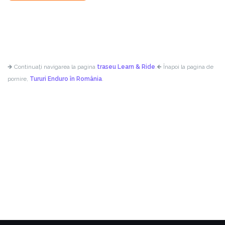
🡺 Continuați navigarea la pagina
traseu Learn & Ride
.
🡸 Înapoi la pagina de
pornire,
Tururi Enduro în România
.