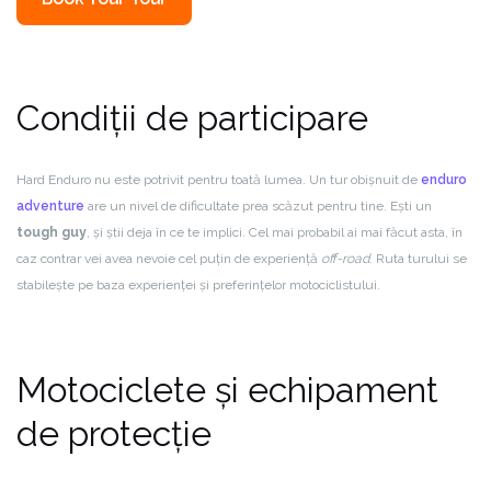
Condiții de participare
Hard Enduro nu este potrivit pentru toată lumea. Un tur obișnuit de
enduro
adventure
are un nivel de dificultate prea scăzut pentru tine. Ești un
tough guy
, și știi deja în ce te implici. Cel mai probabil ai mai făcut asta, în
caz contrar vei avea nevoie cel puțin de experiență
off-road
. Ruta turului se
stabilește pe baza experienței și preferințelor motociclistului.
Motociclete și echipament
de protecție