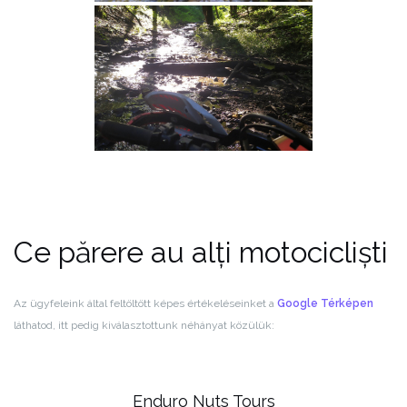
Ce părere au alți motocicliști
Az ügyfeleink által feltöltött képes értékeléseinket a
Google Térképen
láthatod, itt pedig kiválasztottunk néhányat közülük:
Enduro Nuts Tours