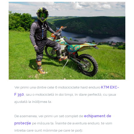
Vei primi una dintre cele 6 motociciclete hard enduro
KTM EXC-
F 350
, sau o motocicletă în doi timpi, în stare perfectă, cu șaua
ajustată la înălțimea ta.
De asemenea, vei primi un set complet de
echipament de
protecție
pe măsura ta. Înainte de aventura enduro, te vom
întreba care sunt mărimile pe care le porți.