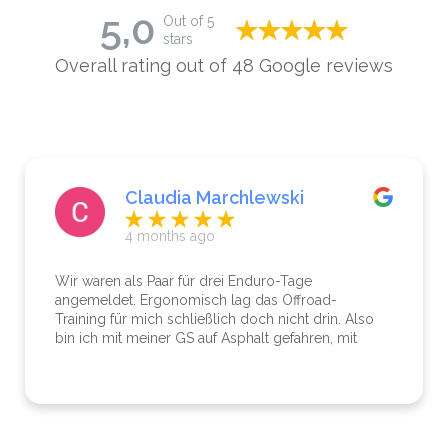
5,0
Out of 5
stars
Overall rating out of 48 Google reviews
Claudia Marchlewski
4 months ago
Wir waren als Paar für drei Enduro-Tage
angemeldet. Ergonomisch lag das Offroad-
Training für mich schließlich doch nicht drin. Also
bin ich mit meiner GS auf Asphalt gefahren, mit
gleichem Ziel wie die Enduro-Jungs. Abends
Treffpunkt im Hotel mit erstklassigem Essen,
Whirlpool und Sauna. So hatten die Enduro-Jungs
und ich ebenso unseren Spaß. Er ist ein
sympathischer Kumpel und zeigte viel