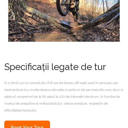
Specificații legate de tur
O zi dintr-un tur constă din 6-8 ore de traseu off-road, axat în principiu pe
hard enduro (cu multe dealuri abrupte și porțiuni de pe malurile unor râuri și
pârâuri), acoperind de la 60 până la 120 de kilometri de drum, în funcție de
nivelul de pregătire al motociclistului, viteza acestuia, respectiv de
dificultatea traseului.
Book Your Tour