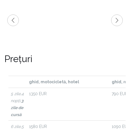
Verständnis. Ich kann die Enduro-Nuts bestens
weiterempfehlen - auch wenn ich nur halb mit
dabei war.
Prețuri
ghid, motocicletă, hotel
ghid,
mo
5 zile,
4
1350 EUR
790 EUR
nopți,
3
zile de
cursă
6 zile,
5
1580 EUR
1090 EUR