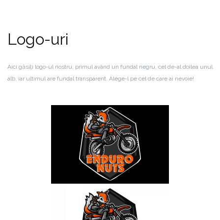
Logo-uri
Aici găsiți logo-ul nostru, primul având un fundal negru, cel de-al doilea unul
alb, iar ultimul are fundal transparent.
Alege-l pe cel de care ai nevoie!