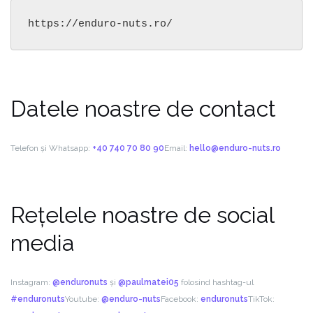
https://enduro-nuts.ro/
Datele noastre de contact
Telefon și Whatsapp:
+40 740 70 80 90
Email:
hello@enduro-nuts.ro
Rețelele noastre de social
media
Instagram:
@enduronuts
și
@paulmatei05
folosind hashtag-ul
#enduronuts
Youtube:
@enduro-nuts
Facebook:
enduronuts
TikTok: