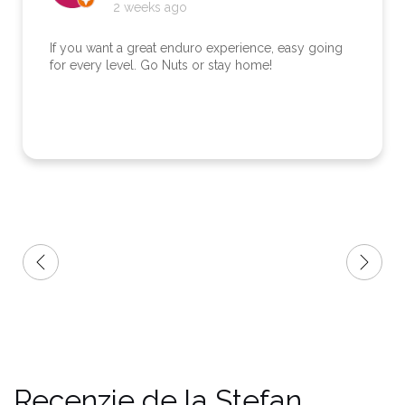
4 months ago
asy going
Wir waren als Paar für drei Enduro-Tage
angemeldet. Ergonomisch lag das Offroad
Training für mich schließlich doch nicht dri
bin ich mit meiner GS auf Asphalt gefahren,
gleichem Ziel wie die Enduro-Jungs. Aben
Treffpunkt im Hotel mit erstklassigem Essen
Whirlpool und Sauna. So hatten die Endur
und ich ebenso unseren Spaß. Er ist ein
sympathischer Kumpel und zeigte viel
Verständnis. Ich kann die Enduro-Nuts best
weiterempfehlen - auch wenn ich nur halb 
dabei war.
Recenzie de la Stefan