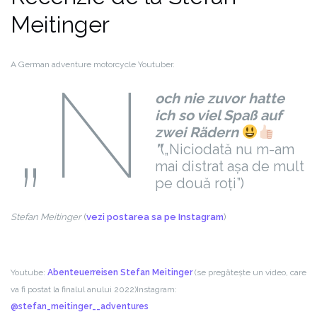
Meitinger
A German adventure motorcycle Youtuber.
„N
och nie zuvor hatte
ich so viel Spaß auf
zwei Rädern
”
(„Niciodată nu m-am
mai distrat așa de mult
pe două roți”)
Stefan Meitinger
(
vezi postarea sa pe Instagram
)
Youtube:
Abenteuerreisen Stefan Meitinger
(se pregătește un video, care
va fi postat la finalul anului 2022)
Instagram:
@stefan_meitinger__adventures