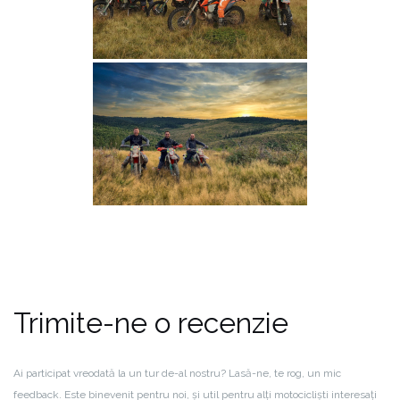
Trimite-ne o recenzie
Ai participat vreodată la un tur de-al nostru? Lasă-ne, te rog, un mic
feedback. Este binevenit pentru noi, și util pentru alți motocicliști interesați