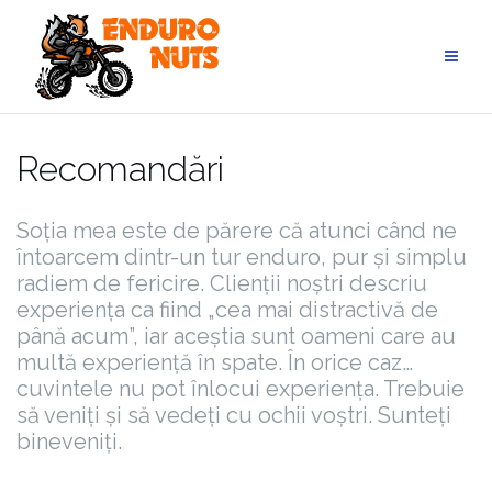
Skip
to
content
Recomandări
Soția mea este de părere că atunci când ne
întoarcem dintr-un tur enduro, pur și simplu
radiem de fericire. Clienții noștri descriu
experiența ca fiind „cea mai distractivă de
până acum”, iar aceștia sunt oameni care au
multă experiență în spate. În orice caz…
cuvintele nu pot înlocui experiența. Trebuie
să veniți și să vedeți cu ochii voștri. Sunteți
bineveniți.