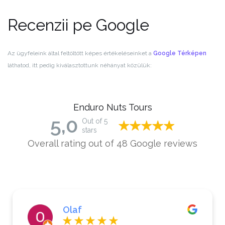
Recenzii pe Google
Az ügyfeleink által feltöltött képes értékeléseinket a
Google Térképen
láthatod, itt pedig kiválasztottunk néhányat közülük:
Enduro Nuts Tours
5,0
Out of 5
stars
Overall rating out of 48 Google reviews
Claudia Marchlewski