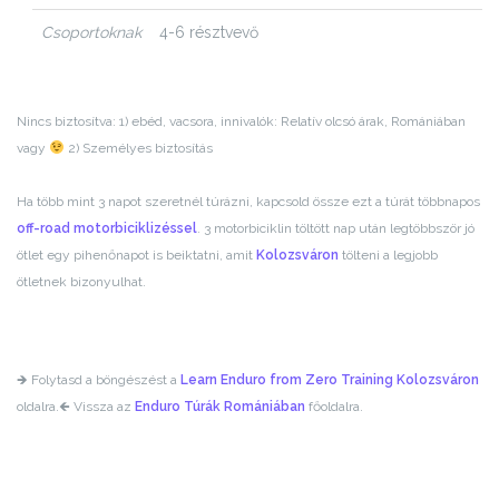
Csoportoknak
4-6 résztvevő
Nincs biztosítva: 1) ebéd, vacsora, innivalók: Relatív olcsó árak, Romániában
vagy
2) Személyes biztosítás
Ha több mint 3 napot szeretnél túrázni, kapcsold össze ezt a túrát többnapos
off-road motorbiciklizéssel
. 3 motorbiciklin töltött nap után legtöbbször jó
ötlet egy pihenőnapot is beiktatni, amit
Kolozsváron
tölteni a legjobb
ötletnek bizonyulhat.
🡺 Folytasd a böngészést a
Learn Enduro from Zero Training Kolozsváron
oldalra.
🡸 Vissza az
Enduro Túrák Romániában
főoldalra.