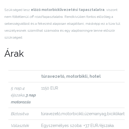
Szükséged lesz
előző motorbicklivezetési tapasztalatra
, viszont
nem föltétlenül
off-road
tapasztalatra. Rendkívülien fontos előzőleg a
sebességváltást és a fékezést alaposan elsajátítani, másképp ez a túra túl
veszélyesnek számíthat számodra és egy alaptrainingre lenne először
szükséged.
Árak
túravezető, motorbikli, hotel
5 nap,
4
1150 EUR
éjszaka,
3 nap
motorozás
Biztos
ítva
túravezető,
motorbicikli,
üzemanyag,
biciklikarba
Választék
Egyszemélyes szoba: +37 EUR/éjszaka.