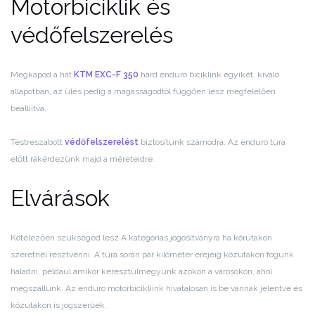
Motorbiciklik és
védőfelszerelés
Megkapod a hat
KTM EXC-F 350
hard enduro biciklink egyikét, kiváló
állapotban, az ülés pedig a magasságodtól függően lesz megfelelően
beálliítva.
Testreszabott
védőfelszerelést
biztosítunk számodra. Az enduro túra
előtt rákérdezünk majd a méreteidre.
Elvárások
Kötelezően szükséged lesz A kategóriás jogosítványra ha körutakon
szeretnél résztvenni. A túra során pár kilóméter erejéig közutakon fogunk
haladni, például amikor keresztülmegyünk azokon a városokon, ahol
megszállunk. Az enduro motorbicikliink hivatalosan is be vannak jelentve és
közutakon is jogszerűek.