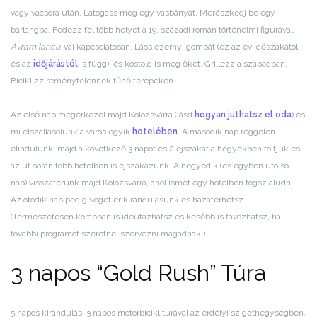
vagy vacsora után. Látogass meg egy vasbányát. Merészkedj be egy
barlangba. Fedezz fel több helyet a 19. századi román történelmi figurával,
Avram Iancu
-val kapcsolatosan. Láss ezernyi gombát (ez az év időszakától
és az
időjárástól
is függ), és kóstold is meg őket. Grillezz a szabadban.
Biciklizz reménytelennek tűnő terepeken.
Az első nap megérkezel majd Kolozsvárra (lásd
hogyan juthatsz el oda
) és
mi elszállásolunk a város egyik
hotelében
. A második nap reggelén
elindulunk, majd a következő 3 napot és 2 éjszakát a hegyekben töltjük és
az út során több hotelben is éjszakázunk. A negyedik (és egyben utolsó
nap) visszatérünk majd Kolozsvárra, ahol ismét egy hotelben fogsz aludni.
Az ötödik nap pedig véget ér kirándulásunk és hazatérhetsz.
(Természetesen korábban is ideutazhatsz és később is távozhatsz, ha
további programot szeretnél szervezni magadnak.)
3 napos “Gold Rush” Túra
5 napos kirándulás, 3 napos motorbiciklitúrával az erdélyi szigethegységben.