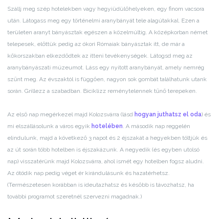
Szállj meg szép hotelekben vagy hegyiüdülőhelyeken, egy finom vacsora
után. Látogass meg egy történelmi aranybányát tele alagútakkal. Ezen a
területen aranyt bányásztak egészen a közelmúltig. A középkorban német
telepesek, előttük pedig az ókori Rómaiak bányásztak itt, de már a
kőkorszakban elkezdődtek az itteni tevékenységek. Látogsd meg az
aranybányászati múzeumot. Láss egy nyitott aranybányát, amely nemrég
szűnt meg. Az évszaktól is függően, nagyon sok gombát találhatunk utank
során. Grillezz a szabadban. Biciklizz reménytelennek tűnő terepeken.
Az első nap megérkezel majd Kolozsvárra (lásd
hogyan juthatsz el oda
) és
mi elszállásolunk a város egyik
hotelében
. A második nap reggelén
elindulunk, majd a következő 3 napot és 2 éjszakát a hegyekben töltjük és
az út során több hotelben is éjszakázunk. A negyedik (és egyben utolsó
nap) visszatérünk majd Kolozsvárra, ahol ismét egy hotelben fogsz aludni.
Az ötödik nap pedig véget ér kirándulásunk és hazatérhetsz.
(Természetesen korábban is ideutazhatsz és később is távozhatsz, ha
további programot szeretnél szervezni magadnak.)