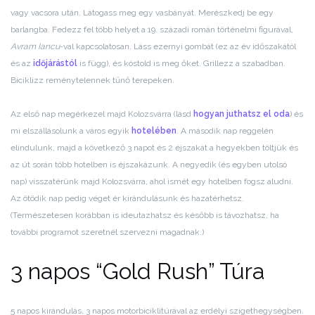
vagy vacsora után. Látogass meg egy vasbányát. Merészkedj be egy
barlangba. Fedezz fel több helyet a 19. századi román történelmi figurával,
Avram Iancu
-val kapcsolatosan. Láss ezernyi gombát (ez az év időszakától
és az
időjárástól
is függ), és kóstold is meg őket. Grillezz a szabadban.
Biciklizz reménytelennek tűnő terepeken.
Az első nap megérkezel majd Kolozsvárra (lásd
hogyan juthatsz el oda
) és
mi elszállásolunk a város egyik
hotelében
. A második nap reggelén
elindulunk, majd a következő 3 napot és 2 éjszakát a hegyekben töltjük és
az út során több hotelben is éjszakázunk. A negyedik (és egyben utolsó
nap) visszatérünk majd Kolozsvárra, ahol ismét egy hotelben fogsz aludni.
Az ötödik nap pedig véget ér kirándulásunk és hazatérhetsz.
(Természetesen korábban is ideutazhatsz és később is távozhatsz, ha
további programot szeretnél szervezni magadnak.)
3 napos “Gold Rush” Túra
5 napos kirándulás, 3 napos motorbiciklitúrával az erdélyi szigethegységben.