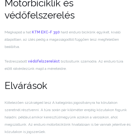
Motorbiciklik és
védőfelszerelés
Megkapod a hat
KTM EXC-F 350
hard enduro biciklink egyikét, kiváló
állapotban, az ülés pedig a magasságodtól függően lesz megfelelően
beálliítva.
Testreszabott
védőfelszerelést
biztosítunk számodra. Az enduro túra
előtt rákérdezünk majd a méreteidre.
Elvárások
Kötelezően szükséged lesz A kategóriás jogosítványra ha körutakon
szeretnél résztvenni. A túra során pár kilóméter erejéig közutakon fogunk
haladni, például amikor keresztülmegyünk azokon a városokon, ahol
megszállunk. Az enduro motorbicikliink hivatalosan is be vannak jelentve és
közutakon is jogszerűek.