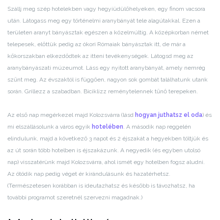
Szállj meg szép hotelekben vagy hegyiüdülőhelyeken, egy finom vacsora
után. Látogass meg egy történelmi aranybányát tele alagútakkal. Ezen a
területen aranyt bányásztak egészen a közelmúltig. A középkorban német
telepesek, előttük pedig az ókori Rómaiak bányásztak itt, de már a
kőkorszakban elkezdődtek az itteni tevékenységek. Látogsd meg az
aranybányászati múzeumot. Láss egy nyitott aranybányát, amely nemrég
szűnt meg. Az évszaktól is függően, nagyon sok gombát találhatunk utank
során. Grillezz a szabadban. Biciklizz reménytelennek tűnő terepeken.
Az első nap megérkezel majd Kolozsvárra (lásd
hogyan juthatsz el oda
) és
mi elszállásolunk a város egyik
hotelében
. A második nap reggelén
elindulunk, majd a következő 3 napot és 2 éjszakát a hegyekben töltjük és
az út során több hotelben is éjszakázunk. A negyedik (és egyben utolsó
nap) visszatérünk majd Kolozsvárra, ahol ismét egy hotelben fogsz aludni.
Az ötödik nap pedig véget ér kirándulásunk és hazatérhetsz.
(Természetesen korábban is ideutazhatsz és később is távozhatsz, ha
további programot szeretnél szervezni magadnak.)