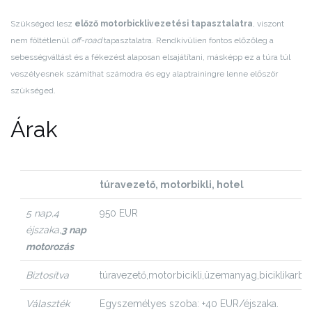
Szükséged lesz
előző motorbicklivezetési tapasztalatra
, viszont
nem föltétlenül
off-road
tapasztalatra. Rendkívülien fontos előzőleg a
sebességváltást és a fékezést alaposan elsajátítani, másképp ez a túra túl
veszélyesnek számíthat számodra és egy alaptrainingre lenne először
szükséged.
Árak
túravezető, motorbikli, hotel
5 nap,
4
950 EUR
éjszaka,
3 nap
motorozás
Biztos
ítva
túravezető,
motorbicikli,
üzemanyag,
biciklikarba
Választék
Egyszemélyes szoba: +40 EUR/éjszaka.