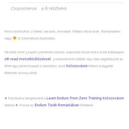
Csoportoknak
4-6 résztvevő
Nincs biztosítva: 1) ebéd, vacsora, innivalók: Relatív olcsó árak, Romániában
vagy
2) Személyes biztosítás
Ha több mint 3 napot szeretnél túrázni, kapcsold össze ezt a túrát többnapos
off-road motorbiciklizéssel
. 3 motorbiciklin töltött nap után legtöbbször jó
ötlet egy pihenőnapot is beiktatni, amit
Kolozsváron
tölteni a legjobb
ötletnek bizonyulhat.
🡺 Folytasd a böngészést a
Learn Enduro from Zero Training Kolozsváron
oldalra.
🡸 Vissza az
Enduro Túrák Romániában
főoldalra.